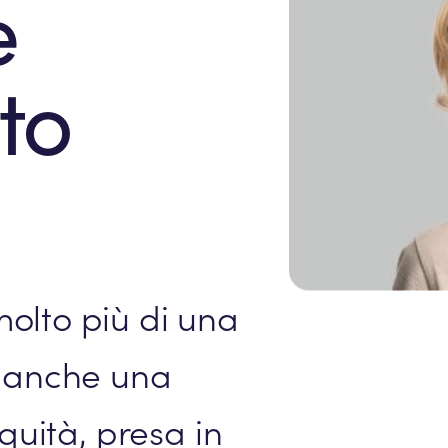
e
tto
olto più di una
È anche una
equità, presa in