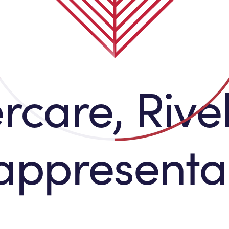
rcare, Rive
appresenta