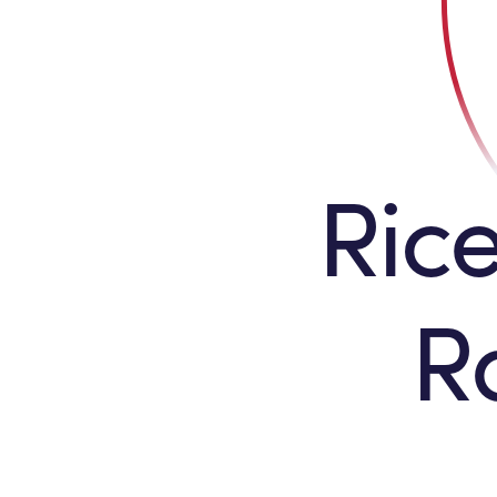
Rice
R