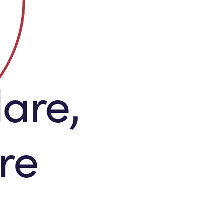
lare,
re