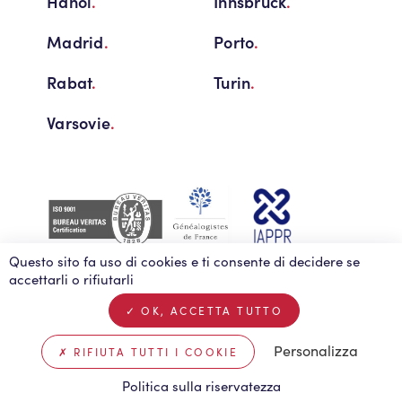
Hanoi
.
Innsbruck
.
Madrid
.
Porto
.
Rabat
.
Turin
.
Varsovie
.
Questo sito fa uso di cookies e ti consente di decidere se
accettarli o rifiutarli
OK, ACCETTA TUTTO
Informativa sulla privacy
FAQ
Contattaci
Personalizza
Note legali
Biscotti
RIFIUTA TUTTI I COOKIE
Creazione Vigicorp
Politica sulla riservatezza