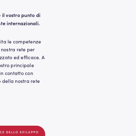
è il vostro punto di
ste internazionali.
lita le competenze
a nostra rete per
zzato ed efficace. A
stro principale
in contatto con
o della nostra rete
ICE DELLO SVILUPPO