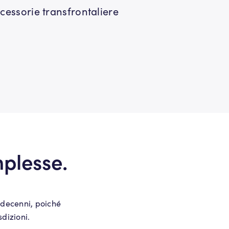
uccessorie transfrontaliere
mplesse.
 decenni, poiché
sdizioni.