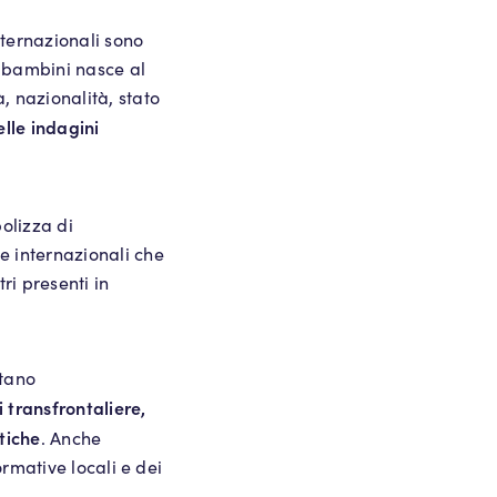
nternazionali sono
i bambini nasce al
, nazionalità, stato
elle indagini
polizza di
e internazionali che
i presenti in
rtano
i transfrontaliere,
tiche
. Anche
ormative locali e dei