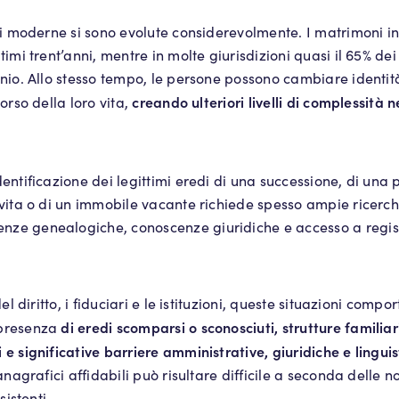
ari moderne si sono evolute considerevolmente. I matrimoni i
timi trent’anni, mentre in molte giurisdizioni quasi il 65% de
nio. Allo stesso tempo, le persone possono cambiare identità
creando ulteriori livelli di complessità n
orso della loro vita,
entificazione dei legittimi eredi di una successione, di una 
 vita o di un immobile vacante richiede spesso ampie ricerch
e genealogiche, conoscenze giuridiche e accesso a registr
del diritto, i fiduciari e le istituzioni, queste situazioni compo
di eredi scomparsi o sconosciuti, strutture familiar
 presenza
e significative barriere amministrative, giuridiche e linguis
anagrafici affidabili può risultare difficile a seconda delle n
sistenti.