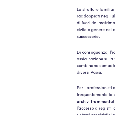
Le strutture famili
raddoppiati negli ul
di fuori del matrimo
civile o genere nel c
successorie.
Di conseguenza, l’id
assicurazione sulla
combinano competenz
diversi Paesi.
Per i professionisti 
frequentemente la
archivi frammentati 
l’accesso a registri 
sistemi archivistici e