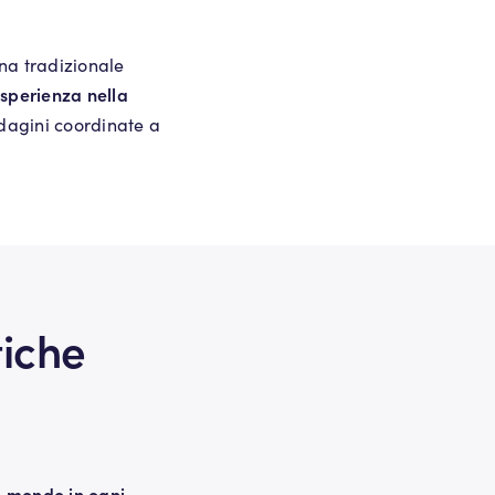
na tradizionale
sperienza nella
indagini coordinate a
tiche
il mondo in ogni