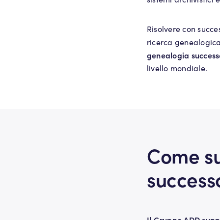
Risolvere con succe
ricerca genealogic
genealogia success
livello mondiale.
Come su
successo
Il Gruppo ADD suppor