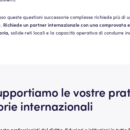
sso queste questioni successorie complesse richiede più di u
Richiede un partner internazionale con una comprovata e
a.
oria
, solide reti locali e la capacità operativa di condurre 
pportiamo le vostre pra
rie internazionali
ta professionisti del diritto, fiduciari e istituzioni in tutto 