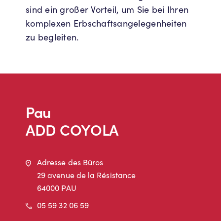
sind ein großer Vorteil, um Sie bei Ihren
komplexen Erbschaftsangelegenheiten
zu begleiten.
Pau
ADD COYOLA
Adresse
Adresse des Büros
29 avenue de la Résistance
64000 PAU
Telefon
05 59 32 06 59