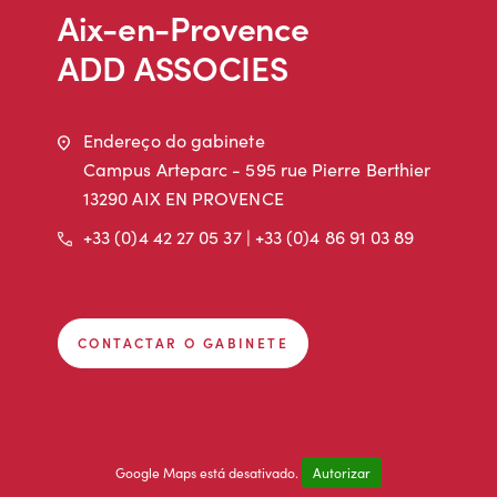
Aix-en-Provence
ADD ASSOCIES
Endereço
Endereço do gabinete
Campus Arteparc - 595 rue Pierre Berthier
13290 AIX EN PROVENCE
Telefone
+33 (0)4 42 27 05 37 | +33 (0)4 86 91 03 89
CONTACTAR O GABINETE
Google Maps está desativado.
Autorizar