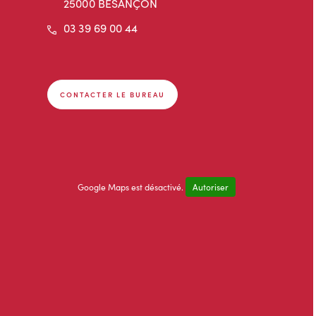
25000 BESANÇON
Téléphone
03 39 69 00 44
CONTACTER LE BUREAU
Google Maps est désactivé.
Autoriser