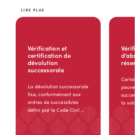
LIRE PLUS
Vérification et
Vérif
certification de
d’ab
dévolution
rése
successorale
Certai
La dévolution successorale
peuven
fixe, conformément aux
succes
ordres de successibles
la vol
défini par le Code Civil …