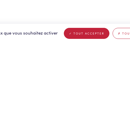
eux que vous souhaitez activer
TOUT ACCEPTER
TOU
e
.
Cannes
.
Lyon
.
R
Clermont-Ferrand
.
Metz
.
R
Dijon
.
Montpellier
.
R
Fort-de-France
.
Nancy
.
R