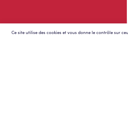
Ce site utilise des cookies et vous donne le contrôle sur c
Aix-en-Provenc
Annecy
.
Bayonne
.
Beaune
.