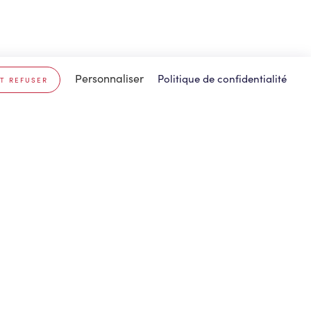
Personnaliser
Politique de confidentialité
T REFUSER
eims
.
Belgrade
.
ennes
.
Berlin
.
odez
.
Buenos Aires
.
ouen
.
Cologne
.