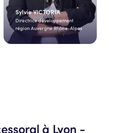
Sylvie VICTORIA
Directrice développement
région Auvergne Rhône-Alpes
essoral à Lyon -