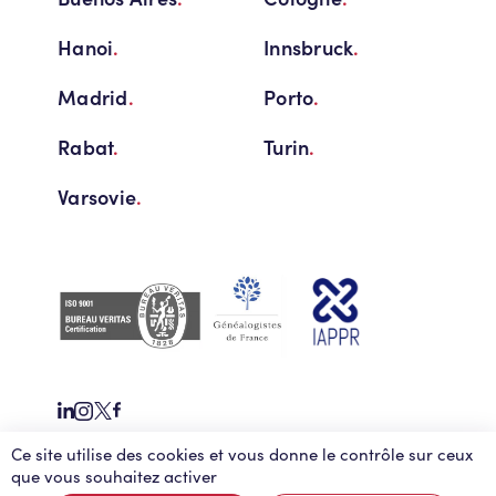
Hanoi
.
Innsbruck
.
Madrid
.
Porto
.
Rabat
.
Turin
.
Varsovie
.
Ce site utilise des cookies et vous donne le contrôle sur ceux
Migrations transatlantiques
Contact
Actualités
que vous souhaitez activer
Mémentos fiscalité
FAQ